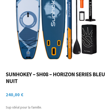
Ouvrir
ACCESSOIRES
menu
le
enfant
CHASSE SOUS-MARINE
menu
enfant
NAUTISME
POINTS DE VENTE / LOCATION
MON COMPTE
SUNHOKEY – SH08 – HORIZON SERIES BLEU
NUIT
240,00
€
Sup idéal pour la famille.