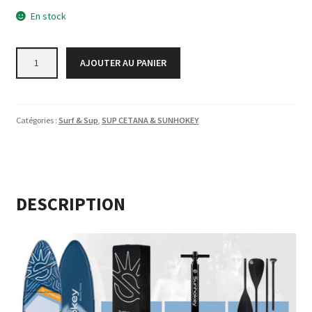
En stock
quantité
AJOUTER AU PANIER
de
SUNHOKEY
-
SH08
Catégories :
Surf & Sup
,
SUP CETANA & SUNHOKEY
-
HORIZON
SERIES
BLEU
NUIT
DESCRIPTION