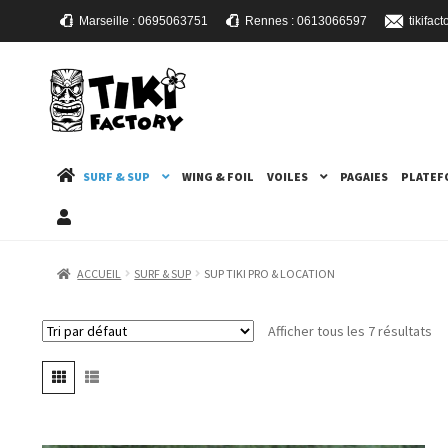
Marseille : 0695063751
Rennes : 0613066597
tikifa
ALLER
ALLER
À
AU
LA
CONTENU
NAVIGATION
SURF & SUP
WING & FOIL
VOILES
PAGAIES
PLATEF
ACCUEIL
SURF & SUP
SUP TIKI PRO & LOCATION
Afficher tous les 7 résultats