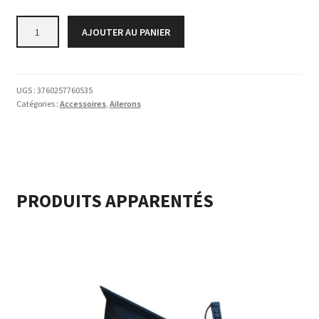
quantité
AJOUTER AU PANIER
de
AILERON
US
BOX
UGS :
3760257760535
Catégories :
Accessoires
,
Ailerons
PRODUITS APPARENTÉS