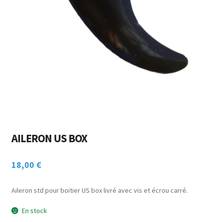
Ouvrir
ACCESSOIRES
menu
le
enfant
CHASSE SOUS-MARINE
menu
enfant
NAUTISME
POINTS DE VENTE / LOCATION
MON COMPTE
AILERON US BOX
18,00
€
Aileron std pour boitier US box livré avec vis et écrou carré.
En stock