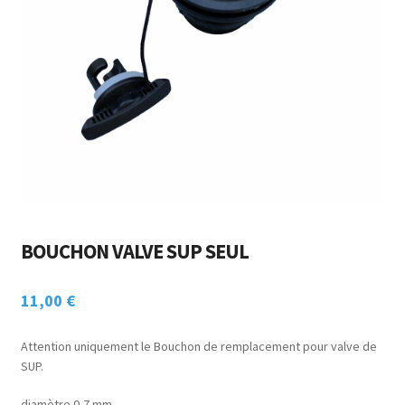
Ouvrir
ACCESSOIRES
menu
le
enfant
CHASSE SOUS-MARINE
menu
enfant
NAUTISME
POINTS DE VENTE / LOCATION
MON COMPTE
BOUCHON VALVE SUP SEUL
11,00
€
Attention uniquement le Bouchon de remplacement pour valve de
SUP.
diamètre 0,7 mm