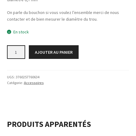
On parle du bouchon si vous voulez l’ensemble merci de nous
contacter et de bien mesurer le diamètre du trou.
En stock
quantité
AJOUTER AU PANIER
de
BOUCHON
VALVE
SUP
UGS :
3760257760634
SEUL
Catégorie :
Accessoires
PRODUITS APPARENTÉS