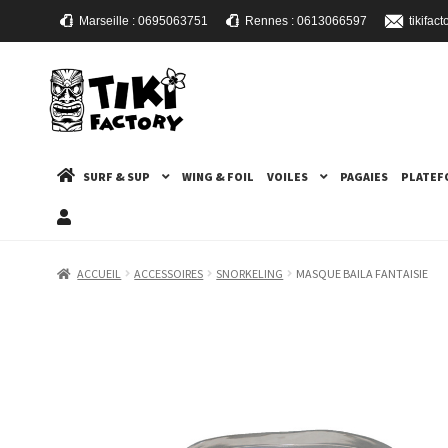
Marseille : 0695063751
Rennes : 0613066597
tikifa
ALLER
ALLER
À
AU
LA
CONTENU
NAVIGATION
SURF & SUP
WING & FOIL
VOILES
PAGAIES
PLATEF
ACCUEIL
ACCESSOIRES
SNORKELING
MASQUE BAILA FANTAISIE