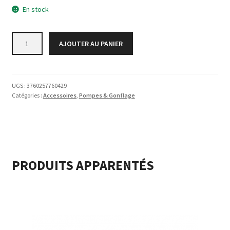
En stock
quantité
AJOUTER AU PANIER
de
POMPE
A
MAIN
UGS :
3760257760429
SIMPLE
Catégories :
Accessoires
,
Pompes & Gonflage
EFFET
PRODUITS APPARENTÉS