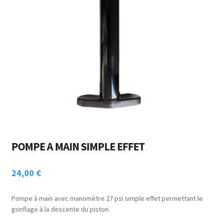
Ouvrir
ACCESSOIRES
menu
le
enfant
CHASSE SOUS-MARINE
menu
enfant
NAUTISME
POINTS DE VENTE / LOCATION
MON COMPTE
POMPE A MAIN SIMPLE EFFET
24,00
€
Pompe à main avec manomètre 27 psi simple effet permettant le
gonflage à la descente du piston.