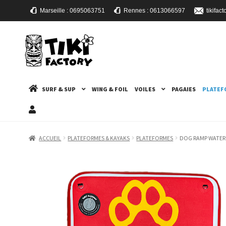
Marseille : 0695063751
Rennes : 0613066597
tikifa
ALLER
ALLER
À
AU
LA
CONTENU
NAVIGATION
SURF & SUP
WING & FOIL
VOILES
PAGAIES
PLATEF
ACCUEIL
PLATEFORMES & KAYAKS
PLATEFORMES
DOG RAMP WATER