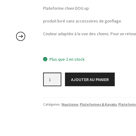
Plateforme chien DOG up
produit livré sans accessoires de gonflage.
Couleur adaptée à la vue des chiens. Pour un retour 
Plus que 2 en stock
quantité
AJOUTER AU PANIER
de
DOG
RAMP
WATER
Catégories :
Nautisme
,
Plateformes & Kayaks
,
Plateform
/
RAMPE
FLOTTANTE
POUR
CHIEN