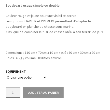
Bodyboard usage simple ou double.
Couleur rouge et jaune pour une visibilité accrue.
Les options STARTER et PREMIUM permettent d’adapter le
bodyboard en planche de chasse sous marine.
Ainsi que de combiner le fusil de chasse idéal à son terrain de jeux.
Dimensions : 110 cm x 70 cm x 10 cm / plié : 80 cm x 30 cm x 20 cm
Poids : 6 kg / volume : 80 litres environ
EQUIPEMENT
quantité
AJOUTER AU PANIER
de
BODYBOARD
CHASSE