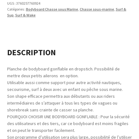
SOUS-
UGS :
3760257760924
MARINE
Catégories :
Bodyboard Chasse sous Marine
,
Chasse sous-marine
,
Surf &
Sup
,
Surf & Wake
DESCRIPTION
Planche de bodyboard gonflable en dropstich. Possibilité de
mettre deux petits ailerons en option.
Utilisable aussi comme support pour autre activité nautiques,
secourisme, surf à deux avec un enfant ou pêche sous marine.
Son shape efficace permettra aux débutants ou aux riders
intermédiaires de s’attaquer à tous les types de vagues ou
shorebreak sans crainte de casser sa planche.
POURQUOI CHOISIR UNE BODYBOARD GONFLABLE : Pour la sécurité
des utilisateurs et des tiers, car ce bodyboard est moins fragiles
et on peut le transporter facilement.
Son programme d’utilisation sera plus large, possibilité de l’utiliser