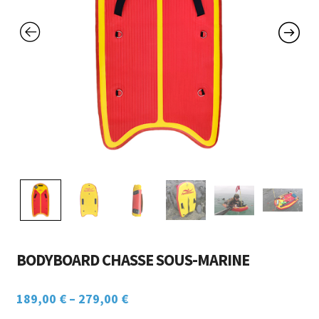
Ouvrir
ACCESSOIRES
menu
le
enfant
CHASSE SOUS-MARINE
menu
enfant
NAUTISME
POINTS DE VENTE / LOCATION
MON COMPTE
BODYBOARD CHASSE SOUS-MARINE
189,00
€
–
279,00
€