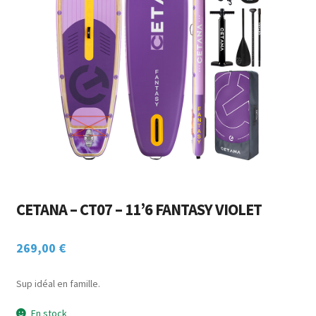
Ouvrir
ACCESSOIRES
menu
le
enfant
CHASSE SOUS-MARINE
menu
enfant
NAUTISME
POINTS DE VENTE / LOCATION
MON COMPTE
CETANA – CT07 – 11’6 FANTASY VIOLET
269,00
€
Sup idéal en famille.
En stock