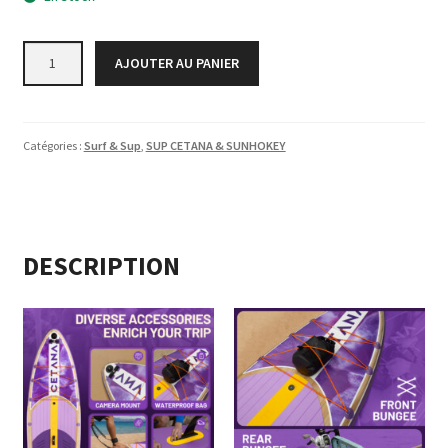
quantité
AJOUTER AU PANIER
de
CETANA
-
CT07
Catégories :
Surf & Sup
,
SUP CETANA & SUNHOKEY
-
11'6
FANTASY
VIOLET
DESCRIPTION