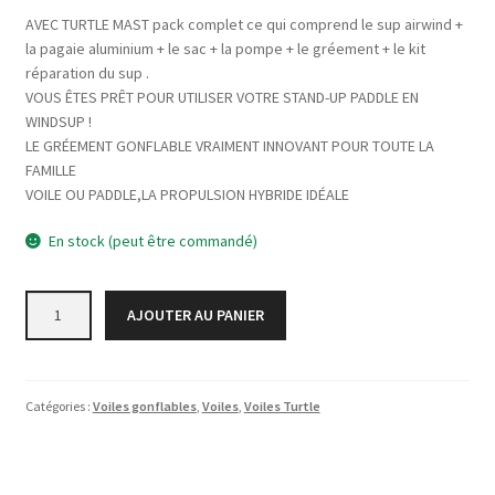
AVEC TURTLE MAST pack complet ce qui comprend le sup airwind +
la pagaie aluminium + le sac + la pompe + le gréement + le kit
réparation du sup .
VOUS ÊTES PRÊT POUR UTILISER VOTRE STAND-UP PADDLE EN
WINDSUP !
LE GRÉEMENT GONFLABLE VRAIMENT INNOVANT POUR TOUTE LA
FAMILLE
VOILE OU PADDLE,LA PROPULSION HYBRIDE IDÉALE
En stock (peut être commandé)
quantité
AJOUTER AU PANIER
de
Turtle
mast
kid
Catégories :
Voiles gonflables
,
Voiles
,
Voiles Turtle
pack
complet