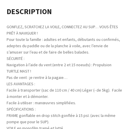
DESCRIPTION
GONFLEZ, SCRATCHEZ LA VOILE, CONNECTEZ AU SUP… VOUS ÊTES
PRÊT À NAVIGUER !
Pour toute la famille : adultes et enfants, débutants ou confirmés,
adeptes du paddle ou de la planche à voile, avec l’envie de
s’amuser sur l’eau et de faire de belles balades.
SÉCURITÉ :
Navigation à l’aide du vent (entre 2 et 15 noeuds) : Propulsion
TURTLE MAST !
Pas de vent : je rentre à la pagaie…
LES AVANTAGES :
Facile à transporter (sac de 110 cm / 40 cm) Léger (- de 5kg). Facile
à monter et à démonter.
Facile à utiliser : manœuvres simplifiées.
SPÉCIFICATIONS :
FRAME gonflable en drop stitch gonflée à 15 psI. (avec la même
pompe que pour le SUP).
VOILE en monofilm tramé et latté.